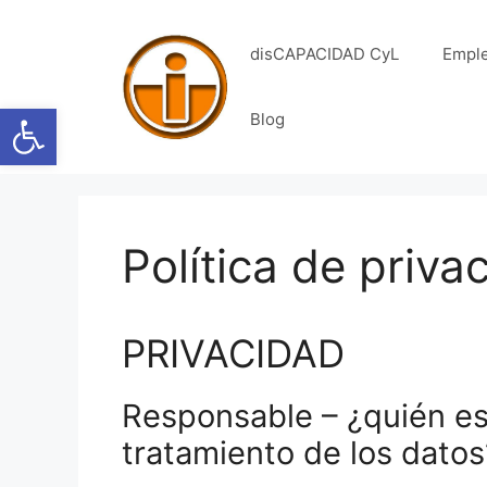
Saltar
al
disCAPACIDAD CyL
Empl
contenido
Abrir barra de herramientas
Blog
Política de priva
PRIVACIDAD
Responsable – ¿quién es
tratamiento de los datos