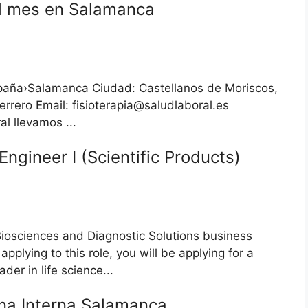
al mes en Salamanca
aña›Salamanca Ciudad: Castellanos de Moriscos,
rero Email: fisioterapia@saludlaboral.es
l llevamos ...
ngineer I (Scientific Products)
Biosciences and Diagnostic Solutions business
plying to this role, you will be applying for a
der in life science...
ina Interna Salamanca