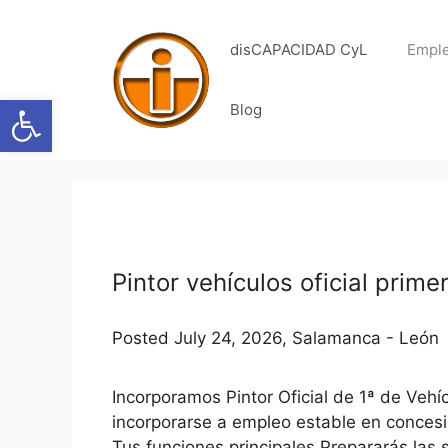
Saltar
al
disCAPACIDAD CyL
Empl
contenido
Abrir barra de herramientas
Blog
Pintor vehículos oficial prime
Posted July 24, 2026, Salamanca - León
Incorporamos Pintor Oficial de 1ª de Vehí
incorporarse a empleo estable en concesi
Tus funciones principales Prepararás las s