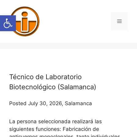
Saltar
al
Abrir barra de herramientas
contenido
Menú
Técnico de Laboratorio
Biotecnológico (Salamanca)
Posted July 30, 2026, Salamanca
La persona seleccionada realizará las
siguientes funciones: Fabricación de
anticuerpos monoclonales, tanto individuales