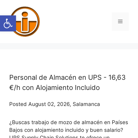
Saltar
al
Abrir barra de herramientas
contenido
Menú
Personal de Almacén en UPS - 16,63
€/h con Alojamiento Incluido
Posted August 02, 2026, Salamanca
¿Buscas trabajo de mozo de almacén en Países
Bajos con alojamiento incluido y buen salario?
UPS Supply Chain Solutions te ofrece un