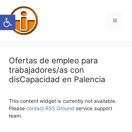
Saltar
al
Abrir barra de herramientas
contenido
Menú
Ofertas de empleo para
trabajadores/as con
disCapacidad en Palencia
This content widget is currently not available.
Please
contact RSS Ground
service support
team.